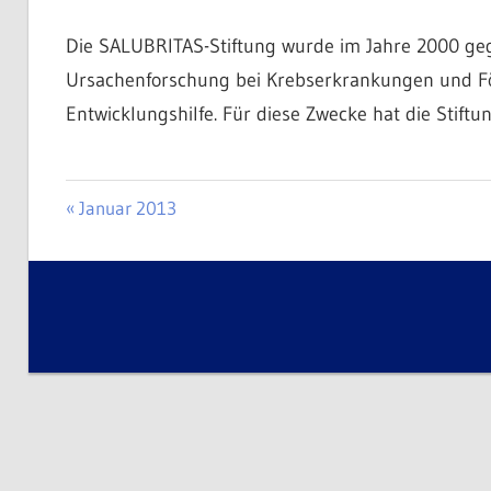
Die SALUBRITAS-Stiftung wurde im Jahre 2000 gegrü
Ursachenforschung bei Krebserkrankungen und F
Entwicklungshilfe. Für diese Zwecke hat die Stift
AIDS
ENTWICKLUNGSHILFE
Beitragsnavigation
Vorheriger
Januar 2013
ANDHERI-
Beitrag:
HILFE
BANGLADESCH
BERUFSAUSBILDUNG
ENTWICKLUNGSHILFE
INDIEN