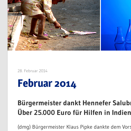
und
Heilungsmöglichkeiten
der
Krebkrankheit
und
zur
Förderung
der
28. Februar 2014
Michael Kremer
Entwicklungshilfe
Februar 2014
Bürgermeister dankt Hennefer Salubr
Über 25.000 Euro für Hilfen in Indi
(dmg) Bürgermeister Klaus Pipke dankte dem Vorsi