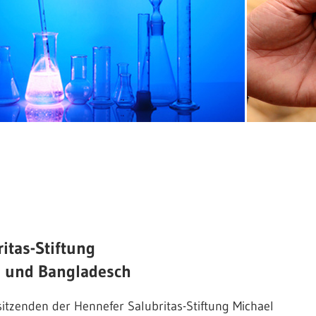
Forschung
nach
Ursachen
und
Heilungsmöglichkeit
itas-Stiftung
en und Bangladesch
der
tzenden der Hennefer Salubritas-Stiftung Michael