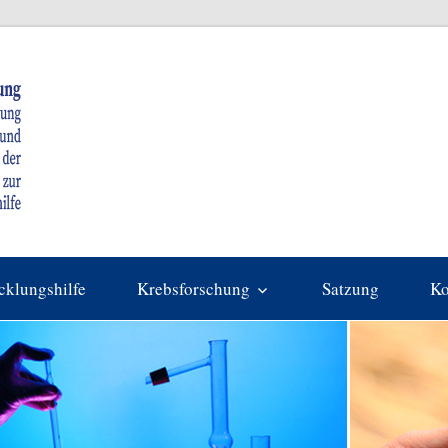
Gemeinnützige
Stiftung
zur
cklungshilfe
Krebsforschung
Satzung
Ko
Förderung
der