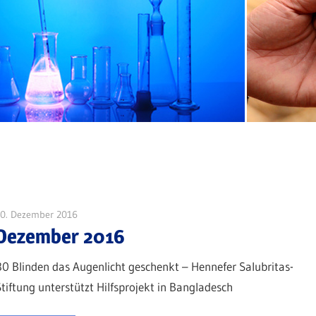
Forschung
nach
Ursachen
und
30. Dezember 2016
Michael Kremer
Heilungsmöglichkeit
Dezember 2016
80 Blinden das Augenlicht geschenkt – Hennefer Salubritas-
der
Stiftung unterstützt Hilfsprojekt in Bangladesch