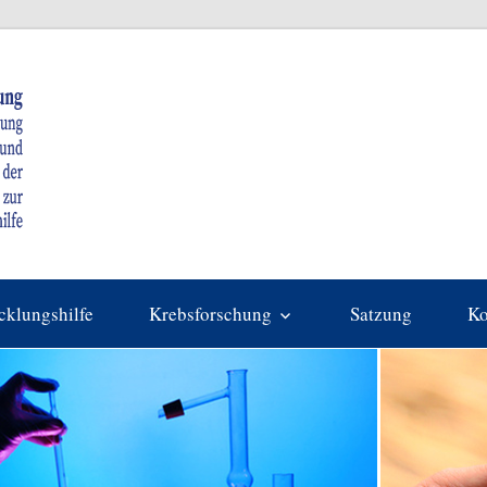
Gemeinnützige
Stiftung
zur
cklungshilfe
Krebsforschung
Satzung
Ko
Förderung
der